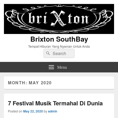
Brixton SouthBay
Tempat Hiburan Yang Nyaman Untuk Anda
Search
Search
for:
Menu
MONTH:
MAY 2020
7 Festival Musik Termahal Di Dunia
Posted on
May 22, 2020
by
admin