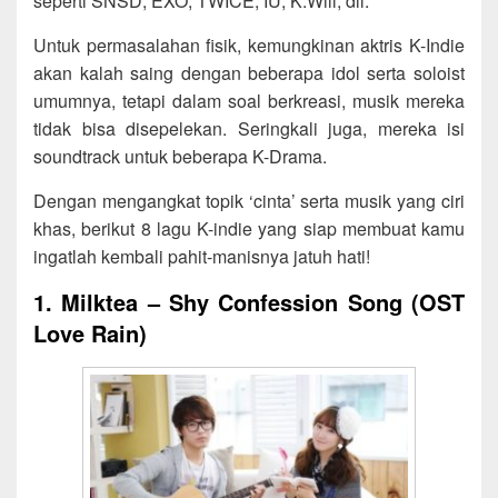
seperti SNSD, EXO, TWICE, IU, K.Will, dll.
Untuk permasalahan fisik, kemungkinan aktris K-Indie
akan kalah saing dengan beberapa idol serta soloist
umumnya, tetapi dalam soal berkreasi, musik mereka
tidak bisa disepelekan. Seringkali juga, mereka isi
soundtrack untuk beberapa K-Drama.
Dengan mengangkat topik ‘cinta’ serta musik yang ciri
khas, berikut 8 lagu K-indie yang siap membuat kamu
ingatlah kembali pahit-manisnya jatuh hati!
1. Milktea – Shy Confession Song (OST
Love Rain)