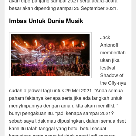
akan diperpanjang sampai 2021 serta acara-acara
besar akan dipending sampai 25 September 2021.
Imbas Untuk Dunia Musik
Jack
Antonoff
memberitah
ukan jika
festival
Shadow of
the City-nya
sudah dijadwal lagi untuk 29 Mei 2021. “Anda semua
paham faktanya kenapa serta jika ada langkah untuk
menyimpannya dengan aman, kita akan memiliki, ”
bunyi pengakuan itu. “jadi kenapa sampai 2021?
sebab saya tidak mau dipusingkan. dalam semua riset
kami itu ialah tanggal yang betul-betul sesuai
kenyataan serta acara ini tidak dapat jadi sasaran