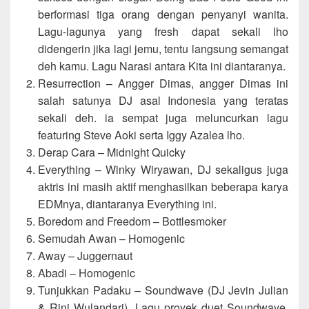
berformasi tiga orang dengan penyanyi wanita.
Lagu-lagunya yang fresh dapat sekali lho
didengerin jika lagi jemu, tentu langsung semangat
deh kamu. Lagu Narasi antara Kita ini diantaranya.
Resurrection – Angger Dimas, angger Dimas ini
salah satunya DJ asal Indonesia yang teratas
sekali deh. ia sempat juga meluncurkan lagu
featuring Steve Aoki serta Iggy Azalea lho.
Derap Cara – Midnight Quicky
Everything – Winky Wiryawan, DJ sekaligus juga
aktris ini masih aktif menghasilkan beberapa karya
EDMnya, diantaranya Everything ini.
Boredom and Freedom – Bottlesmoker
Semudah Awan – Homogenic
Away – Juggernaut
Abadi – Homogenic
Tunjukkan Padaku – Soundwave (DJ Jevin Julian
& Rini Wulandari), Lagu proyek duet Soundwave,