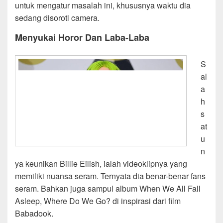
untuk mengatur masalah ini, khususnya waktu dia
sedang disoroti camera.
Menyukai Horor Dan Laba-Laba
S
al
a
h
s
at
u
n
ya keunikan Billie Eilish, ialah videoklipnya yang
memiliki nuansa seram. Ternyata dia benar-benar fans
seram. Bahkan juga sampul album When We All Fall
Asleep, Where Do We Go? di inspirasi dari film
Babadook.